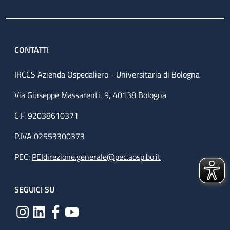
CONTATTI
IRCCS Azienda Ospedaliero - Universitaria di Bologna
Via Giuseppe Massarenti, 9, 40138 Bologna
C.F. 92038610371
P.IVA 02553300373
PEC:
PEIdirezione.generale@pec.aosp.bo.it
SEGUICI SU