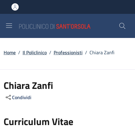
Salta al contenuto principale
Skip to footer content
Briciole di pane
Home
/
Il Policlinico
/
Professionisti
/
Chiara Zanfi
Chiara Zanfi
Condividi
Curriculum Vitae