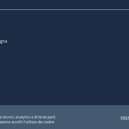
ogna
 tecnici, analytics e di terze parti.
PRE
ione accetti l'utilizzo dei cookie.
e protezione del dato personale
Albo pretorio on-line
Dic