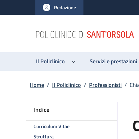
Salta al contenuto principale
Skip to footer content
Redazione
Il Policlinico
Servizi e prestazioni
Briciole di pane
Home
/
Il Policlinico
/
Professionisti
/
Chi
Indice
C
della pagina Chiara Zanfi
Curriculum Vitae
della pagina Chiara Zanfi
Struttura