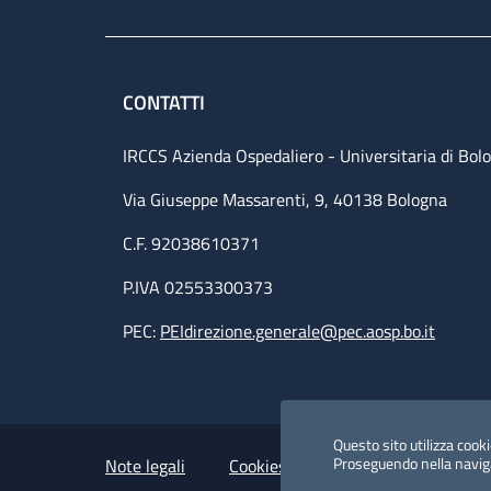
CONTATTI
IRCCS Azienda Ospedaliero - Universitaria di Bol
Via Giuseppe Massarenti, 9, 40138 Bologna
C.F. 92038610371
P.IVA 02553300373
PEC:
PEIdirezione.generale@pec.aosp.bo.it
Small prints
Useful links section
Questo sito utilizza cookie
Proseguendo nella navigaz
Note legali
Cookies Policy
Policy privacy 