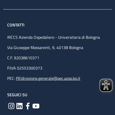
CONTATTI
IRCCS Azienda Ospedaliero - Universitaria di Bologna
Via Giuseppe Massarenti, 9, 40138 Bologna
C.F. 92038610371
P.IVA 02553300373
PEC:
PEIdirezione.generale@pec.aosp.bo.it
SEGUICI SU