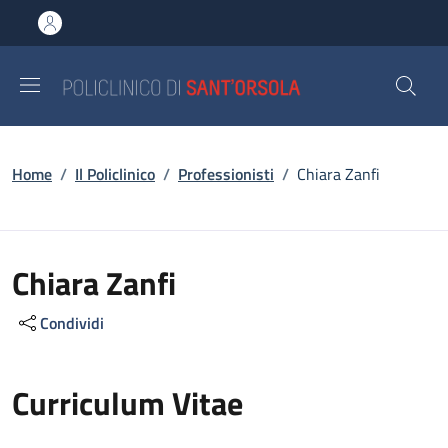
Salta al contenuto principale
Skip to footer content
Briciole di pane
Home
/
Il Policlinico
/
Professionisti
/
Chiara Zanfi
Chiara Zanfi
Condividi
Curriculum Vitae