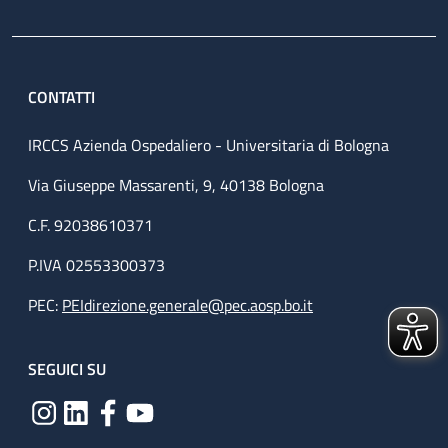
CONTATTI
IRCCS Azienda Ospedaliero - Universitaria di Bologna
Via Giuseppe Massarenti, 9, 40138 Bologna
C.F. 92038610371
P.IVA 02553300373
PEC:
PEIdirezione.generale@pec.aosp.bo.it
SEGUICI SU