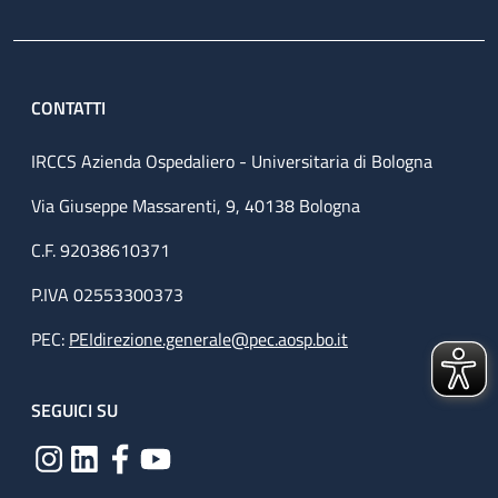
CONTATTI
IRCCS Azienda Ospedaliero - Universitaria di Bologna
Via Giuseppe Massarenti, 9, 40138 Bologna
C.F. 92038610371
P.IVA 02553300373
PEC:
PEIdirezione.generale@pec.aosp.bo.it
SEGUICI SU