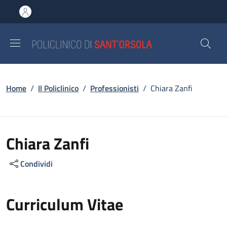
Salta al contenuto principale
Skip to footer content
Briciole di pane
Home
/
Il Policlinico
/
Professionisti
/
Chiara Zanfi
Chiara Zanfi
Condividi
Curriculum Vitae