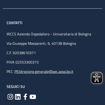
CONTATTI
IRCCS Azienda Ospedaliero - Universitaria di Bologna
Via Giuseppe Massarenti, 9, 40138 Bologna
C.F. 92038610371
P.IVA 02553300373
PEC:
PEIdirezione.generale@pec.aosp.bo.it
SEGUICI SU