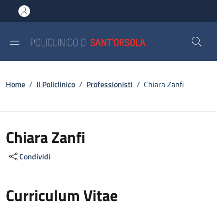
Salta al contenuto principale
Skip to footer content
Briciole di pane
Home
/
Il Policlinico
/
Professionisti
/
Chiara Zanfi
Chiara Zanfi
Condividi
Curriculum Vitae