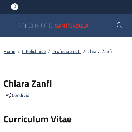
Salta al contenuto principale
Skip to footer content
Briciole di pane
Home
/
Il Policlinico
/
Professionisti
/
Chiara Zanfi
Chiara Zanfi
Condividi
Curriculum Vitae