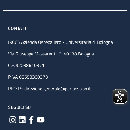
CONTATTI
IRCCS Azienda Ospedaliero - Universitaria di Bologna
Via Giuseppe Massarenti, 9, 40138 Bologna
C.F. 92038610371
P.IVA 02553300373
PEC:
PEIdirezione.generale@pec.aosp.bo.it
SEGUICI SU