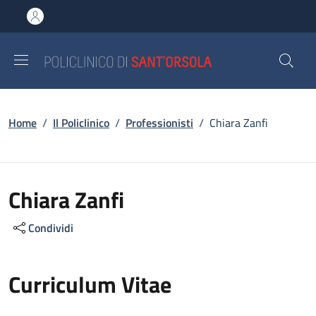
Salta al contenuto principale
Skip to footer content
Briciole di pane
Home
/
Il Policlinico
/
Professionisti
/
Chiara Zanfi
Chiara Zanfi
Condividi
Curriculum Vitae