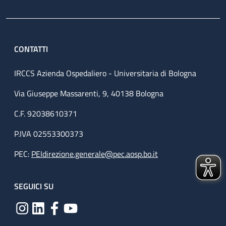
CONTATTI
IRCCS Azienda Ospedaliero - Universitaria di Bologna
Via Giuseppe Massarenti, 9, 40138 Bologna
C.F. 92038610371
P.IVA 02553300373
PEC:
PEIdirezione.generale@pec.aosp.bo.it
SEGUICI SU