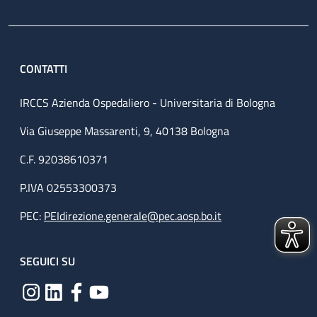
CONTATTI
IRCCS Azienda Ospedaliero - Universitaria di Bologna
Via Giuseppe Massarenti, 9, 40138 Bologna
C.F. 92038610371
P.IVA 02553300373
PEC:
PEIdirezione.generale@pec.aosp.bo.it
SEGUICI SU