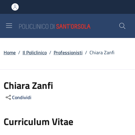
Salta al contenuto principale
Skip to footer content
Briciole di pane
Home
/
Il Policlinico
/
Professionisti
/
Chiara Zanfi
Chiara Zanfi
Condividi
Curriculum Vitae