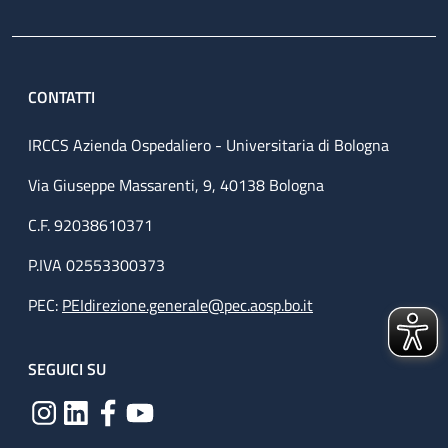
CONTATTI
IRCCS Azienda Ospedaliero - Universitaria di Bologna
Via Giuseppe Massarenti, 9, 40138 Bologna
C.F. 92038610371
P.IVA 02553300373
PEC:
PEIdirezione.generale@pec.aosp.bo.it
SEGUICI SU