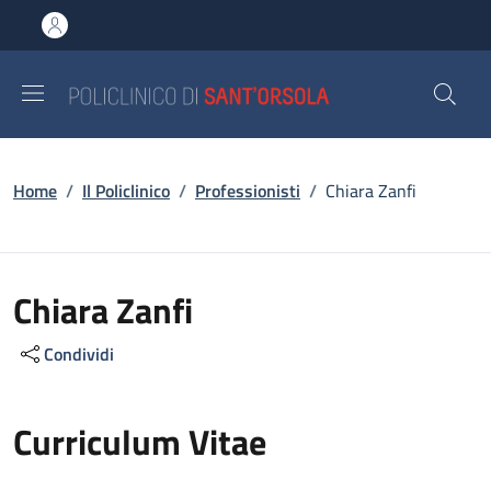
Salta al contenuto principale
Skip to footer content
Briciole di pane
Home
/
Il Policlinico
/
Professionisti
/
Chiara Zanfi
Chiara Zanfi
Condividi
Curriculum Vitae