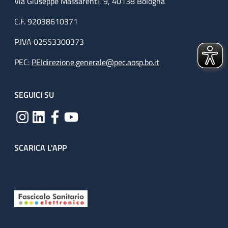
Via Giuseppe Massarenti, 9, 40138 Bologna
C.F. 92038610371
P.IVA 02553300373
PEC:
PEIdirezione.generale@pec.aosp.bo.it
SEGUICI SU
SCARICA L'APP