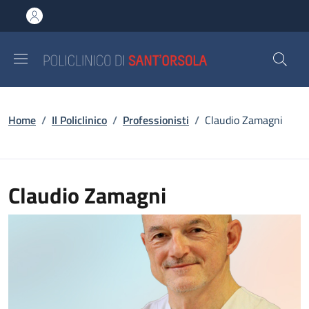
Salta al contenuto principale
Skip to footer content
Briciole di pane
Home
/
Il Policlinico
/
Professionisti
/
Claudio Zamagni
Claudio Zamagni