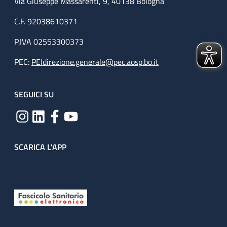
Via Giuseppe Massarenti, 9, 40138 Bologna
C.F. 92038610371
P.IVA 02553300373
PEC:
PEIdirezione.generale@pec.aosp.bo.it
SEGUICI SU
SCARICA L'APP