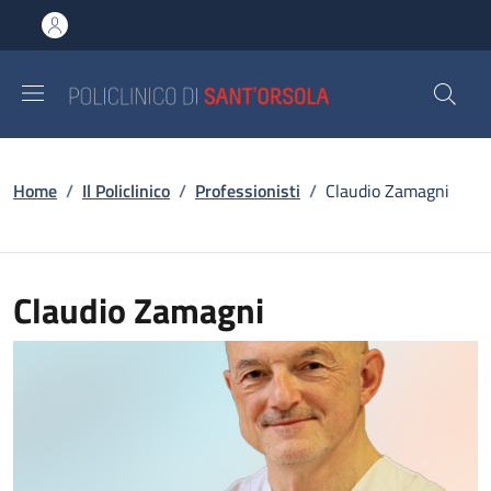
Salta al contenuto principale
Skip to footer content
Briciole di pane
Home
/
Il Policlinico
/
Professionisti
/
Claudio Zamagni
Claudio Zamagni