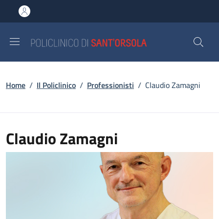
Salta al contenuto principale
Skip to footer content
Briciole di pane
Home
/
Il Policlinico
/
Professionisti
/
Claudio Zamagni
Claudio Zamagni