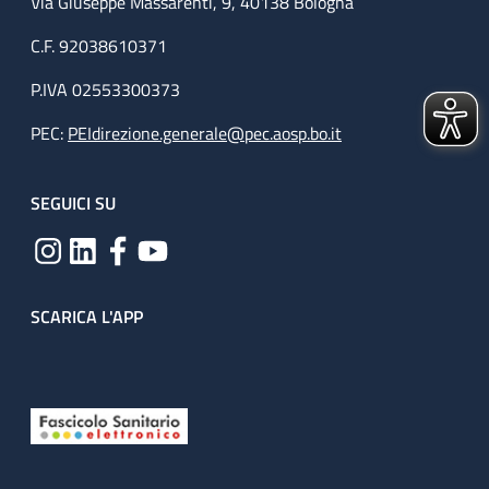
Via Giuseppe Massarenti, 9, 40138 Bologna
C.F. 92038610371
P.IVA 02553300373
PEC:
PEIdirezione.generale@pec.aosp.bo.it
SEGUICI SU
SCARICA L'APP