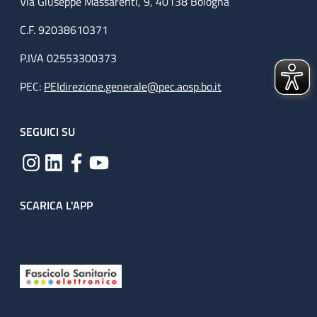
Via Giuseppe Massarenti, 9, 40138 Bologna
C.F. 92038610371
P.IVA 02553300373
PEC:
PEIdirezione.generale@pec.aosp.bo.it
SEGUICI SU
SCARICA L'APP