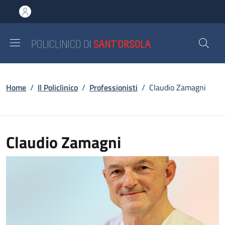
Salta al contenuto principale
Skip to footer content
Briciole di pane
Home
/
Il Policlinico
/
Professionisti
/
Claudio Zamagni
Claudio Zamagni