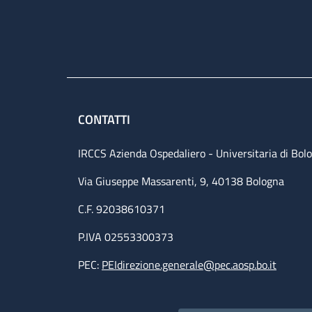
CONTATTI
IRCCS Azienda Ospedaliero - Universitaria di Bol
Via Giuseppe Massarenti, 9, 40138 Bologna
C.F. 92038610371
P.IVA 02553300373
PEC:
PEIdirezione.generale@pec.aosp.bo.it