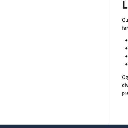
L
Qu
fa
Og
di
pr