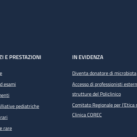
ZI E PRESTAZIONI
IN EVIDENZA
e
Diventa donatore di microbiota
ed esami
Accesso di professionisti estern
strutture del Policlinico
menti
Comitato Regionale per l’Etica 
lliative pediatriche
Clinica COREC
rari
e rare