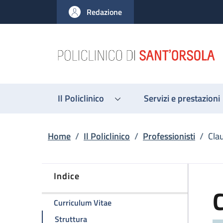
Salta al contenuto principale
Skip to footer content
Redazione
Il Policlinico
Servizi e prestazioni
Briciole di pane
Home
/
Il Policlinico
/
Professionisti
/
Cla
Indice
della pagina Claudio Zamagni
Curriculum Vitae
della pagina Claudio Zamagni
Struttura