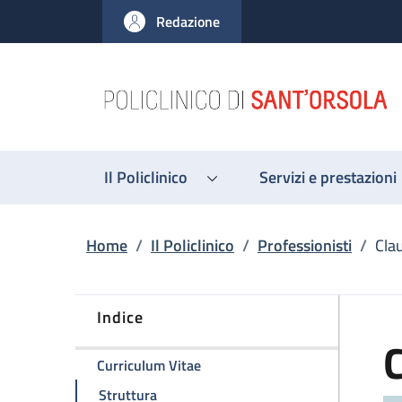
Salta al contenuto principale
Skip to footer content
Redazione
Il Policlinico
Servizi e prestazioni
Briciole di pane
Home
/
Il Policlinico
/
Professionisti
/
Cla
Indice
della pagina Claudio Zamagni
Curriculum Vitae
della pagina Claudio Zamagni
Struttura