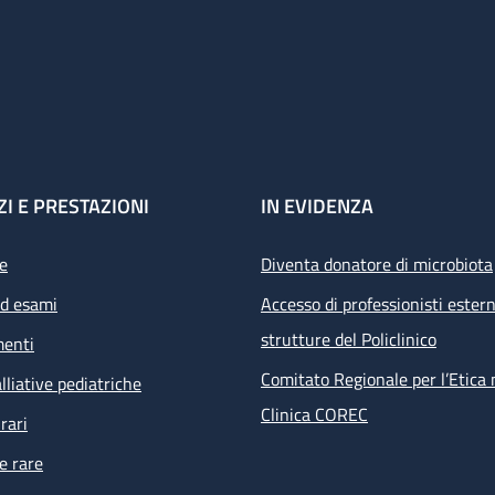
ZI E PRESTAZIONI
IN EVIDENZA
e
Diventa donatore di microbiota
ed esami
Accesso di professionisti estern
strutture del Policlinico
menti
Comitato Regionale per l’Etica 
lliative pediatriche
Clinica COREC
rari
e rare