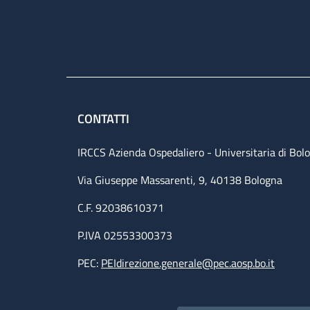
CONTATTI
IRCCS Azienda Ospedaliero - Universitaria di Bol
Via Giuseppe Massarenti, 9, 40138 Bologna
C.F. 92038610371
P.IVA 02553300373
PEC:
PEIdirezione.generale@pec.aosp.bo.it