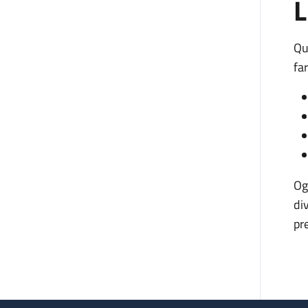
L
Qu
fa
Og
di
pr