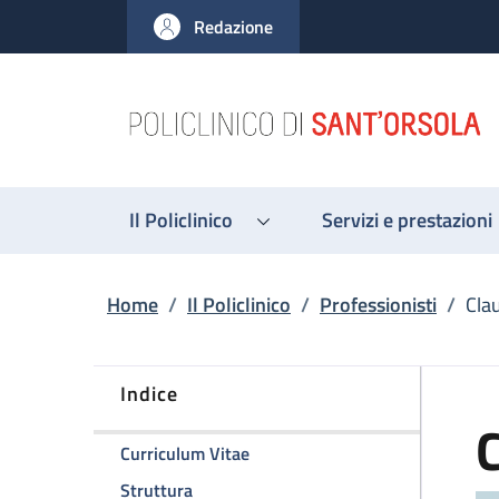
Salta al contenuto principale
Skip to footer content
Redazione
Il Policlinico
Servizi e prestazioni
Briciole di pane
Home
/
Il Policlinico
/
Professionisti
/
Cla
Indice
della pagina Claudio Zamagni
Curriculum Vitae
della pagina Claudio Zamagni
Struttura