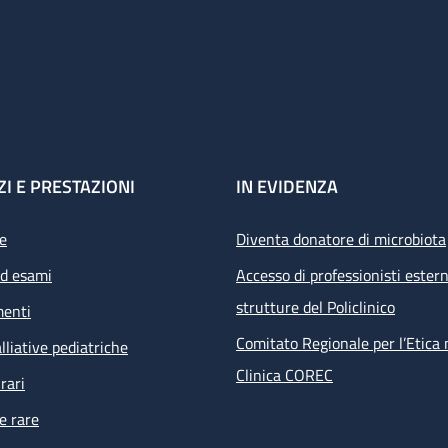
ZI E PRESTAZIONI
IN EVIDENZA
e
Diventa donatore di microbiota
ed esami
Accesso di professionisti estern
strutture del Policlinico
menti
Comitato Regionale per l’Etica 
lliative pediatriche
Clinica COREC
rari
e rare