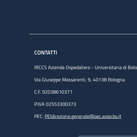
CONTATTI
IRCCS Azienda Ospedaliero - Universitaria di Bol
Via Giuseppe Massarenti, 9, 40138 Bologna
C.F. 92038610371
P.IVA 02553300373
PEC:
PEIdirezione.generale@pec.aosp.bo.it