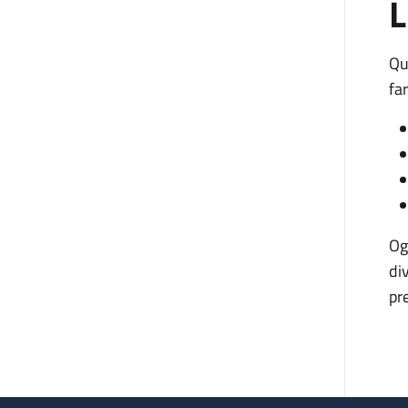
L
Qu
fa
Og
di
pr