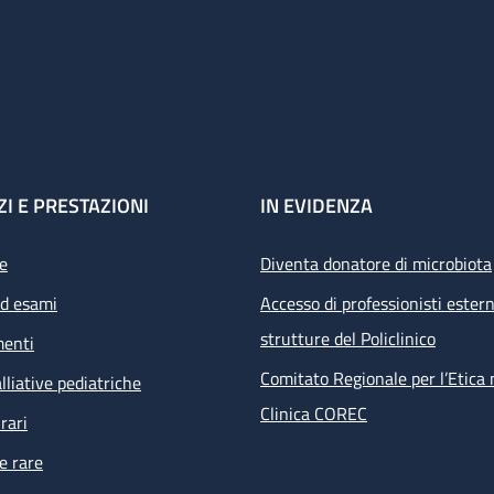
ZI E PRESTAZIONI
IN EVIDENZA
e
Diventa donatore di microbiota
ed esami
Accesso di professionisti estern
strutture del Policlinico
menti
Comitato Regionale per l’Etica 
lliative pediatriche
Clinica COREC
rari
e rare