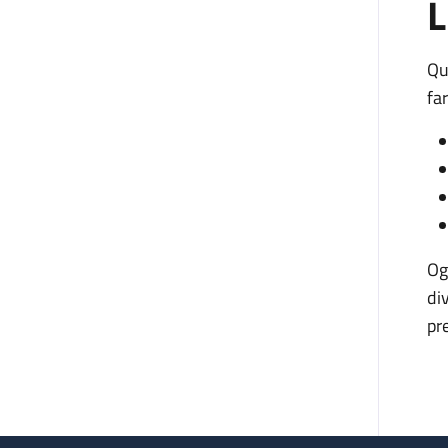
L
Qu
fa
Og
di
pr