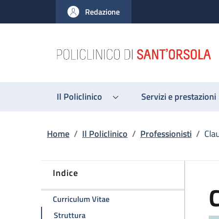
Salta al contenuto principale
Skip to footer content
Redazione
Il Policlinico
Servizi e prestazioni
Briciole di pane
Home
/
Il Policlinico
/
Professionisti
/
Cla
Indice
della pagina Claudio Zamagni
Curriculum Vitae
della pagina Claudio Zamagni
Struttura