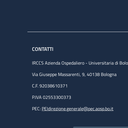
CONTATTI
IRCCS Azienda Ospedaliero - Universitaria di Bol
Via Giuseppe Massarenti, 9, 40138 Bologna
C.F. 92038610371
P.IVA 02553300373
PEC:
PEIdirezione.generale@pec.aosp.bo.it