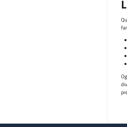
L
Qu
fa
Og
di
pr