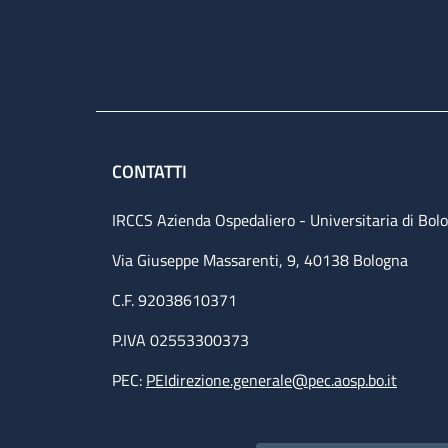
CONTATTI
IRCCS Azienda Ospedaliero - Universitaria di Bol
Via Giuseppe Massarenti, 9, 40138 Bologna
C.F. 92038610371
P.IVA 02553300373
PEC:
PEIdirezione.generale@pec.aosp.bo.it