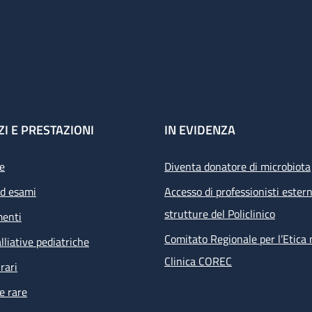
ZI E PRESTAZIONI
IN EVIDENZA
e
Diventa donatore di microbiota
ed esami
Accesso di professionisti estern
strutture del Policlinico
menti
Comitato Regionale per l’Etica 
lliative pediatriche
Clinica COREC
rari
e rare