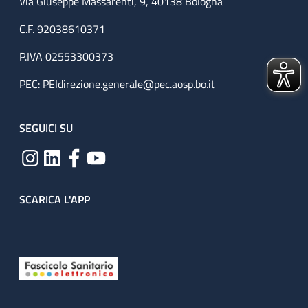
Via Giuseppe Massarenti, 9, 40138 Bologna
C.F. 92038610371
P.IVA 02553300373
PEC:
PEIdirezione.generale@pec.aosp.bo.it
SEGUICI SU
SCARICA L'APP