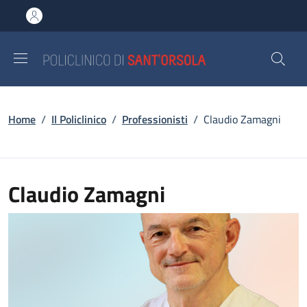
Salta al contenuto principale
Skip to footer content
Briciole di pane
Home
/
Il Policlinico
/
Professionisti
/
Claudio Zamagni
Claudio Zamagni