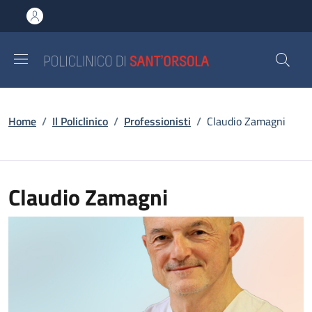
Salta al contenuto principale
Skip to footer content
Briciole di pane
Home
/
Il Policlinico
/
Professionisti
/
Claudio Zamagni
Claudio Zamagni