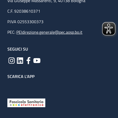
Via Giuseppe Massarenti, 9, 40138 Bologna
C.F. 92038610371
P.IVA 02553300373
PEC:
PEIdirezione.generale@pec.aosp.bo.it
SEGUICI SU
SCARICA L'APP