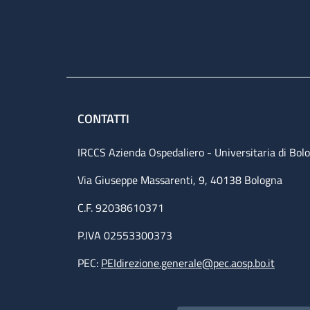
CONTATTI
IRCCS Azienda Ospedaliero - Universitaria di Bol
Via Giuseppe Massarenti, 9, 40138 Bologna
C.F. 92038610371
P.IVA 02553300373
PEC:
PEIdirezione.generale@pec.aosp.bo.it