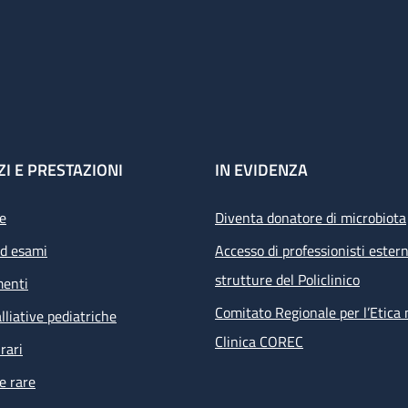
ZI E PRESTAZIONI
IN EVIDENZA
e
Diventa donatore di microbiota
ed esami
Accesso di professionisti estern
strutture del Policlinico
menti
Comitato Regionale per l’Etica 
lliative pediatriche
Clinica COREC
rari
e rare