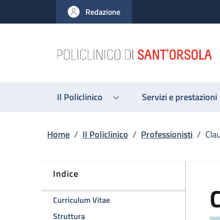
Salta al contenuto principale
Skip to footer content
Redazione
Il Policlinico
Servizi e prestazioni
Briciole di pane
Home
/
Il Policlinico
/
Professionisti
/
Cla
Indice
della pagina Claudio Zamagni
Curriculum Vitae
della pagina Claudio Zamagni
Struttura