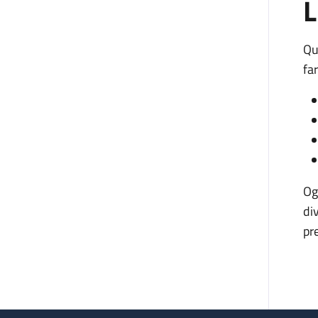
L
Qu
fa
Og
di
pr