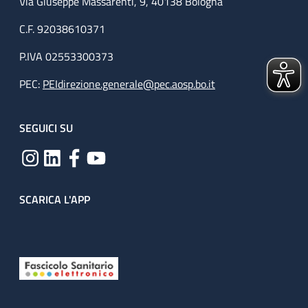
Via Giuseppe Massarenti, 9, 40138 Bologna
C.F. 92038610371
P.IVA 02553300373
PEC:
PEIdirezione.generale@pec.aosp.bo.it
SEGUICI SU
SCARICA L'APP