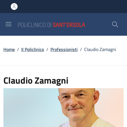
Salta al contenuto principale
Skip to footer content
Briciole di pane
Home
/
Il Policlinico
/
Professionisti
/
Claudio Zamagni
Claudio Zamagni