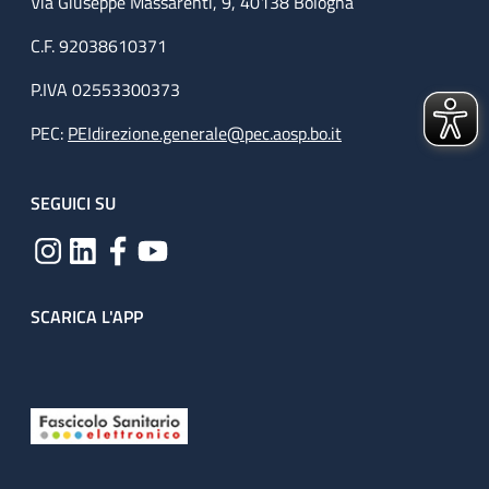
Via Giuseppe Massarenti, 9, 40138 Bologna
C.F. 92038610371
P.IVA 02553300373
PEC:
PEIdirezione.generale@pec.aosp.bo.it
SEGUICI SU
SCARICA L'APP