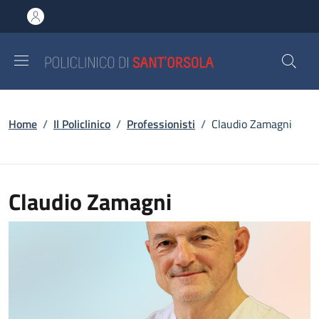
Salta al contenuto principale
Skip to footer content
Briciole di pane
Home
/
Il Policlinico
/
Professionisti
/
Claudio Zamagni
Claudio Zamagni