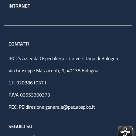
INTRANET
CONTATTI
IRCCS Azienda Ospedaliero - Universitaria di Bologna
Via Giuseppe Massarenti, 9, 40138 Bologna
C.F. 92038610371
P.IVA 02553300373
PEC:
PEIdirezione.generale@pec.aosp.bo.it
SEGUICI SU