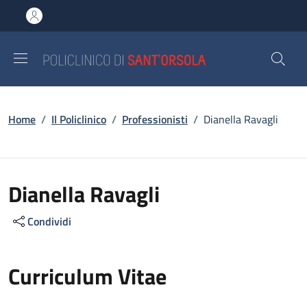
Salta al contenuto principale
Skip to footer content
Briciole di pane
Home
/
Il Policlinico
/
Professionisti
/
Dianella Ravagli
Dianella Ravagli
Condividi
Curriculum Vitae