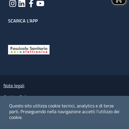
SCARICA L'APP
Useful links section
Small prints
Note legali
Cookies Policy
Questo sito utilizza cookie tecnici, analytics e di terze
Policy privacy e protezione del dato personale
parti.
Proseguendo nella navigazione accetti l'utilizzo dei
cookie.
Albo pretorio on-line