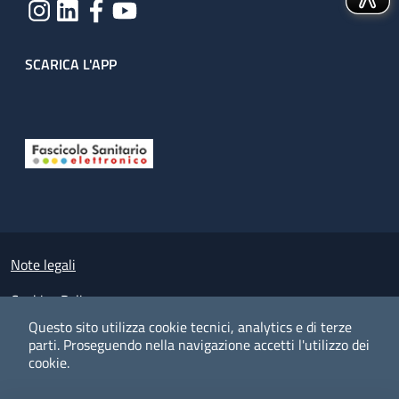
SCARICA L'APP
Useful links section
Small prints
Note legali
Cookies Policy
Questo sito utilizza cookie tecnici, analytics e di terze
Policy privacy e protezione del dato personale
parti.
Proseguendo nella navigazione accetti l'utilizzo dei
cookie.
Albo pretorio on-line