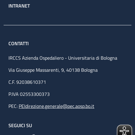
INTRANET
CONTATTI
IRCCS Azienda Ospedaliero - Universitaria di Bologna
Via Giuseppe Massarenti, 9, 40138 Bologna
C.F. 92038610371
P.IVA 02553300373
PEC:
PEIdirezione.generale@pec.aosp.bo.it
SEGUICI SU