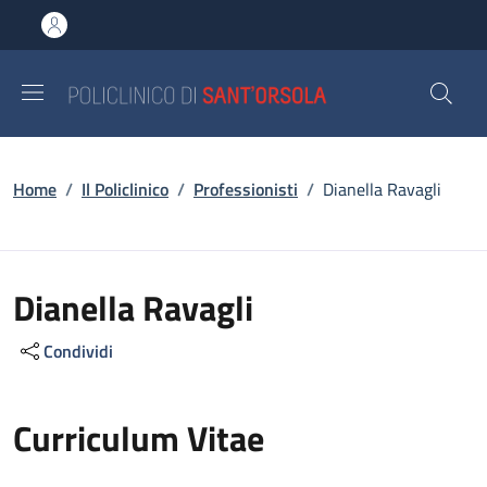
Salta al contenuto principale
Skip to footer content
Briciole di pane
Home
/
Il Policlinico
/
Professionisti
/
Dianella Ravagli
Dianella Ravagli
Condividi
Curriculum Vitae