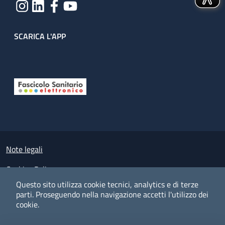
SCARICA L'APP
Useful links section
Small prints
Note legali
Cookies Policy
Questo sito utilizza cookie tecnici, analytics e di terze
Policy privacy e protezione del dato personale
parti.
Proseguendo nella navigazione accetti l'utilizzo dei
cookie.
Albo pretorio on-line