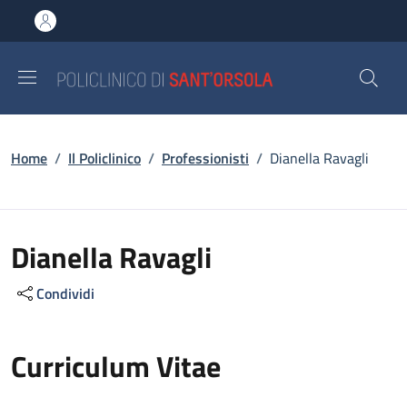
Salta al contenuto principale
Skip to footer content
Briciole di pane
Home
/
Il Policlinico
/
Professionisti
/
Dianella Ravagli
Dianella Ravagli
Condividi
Curriculum Vitae