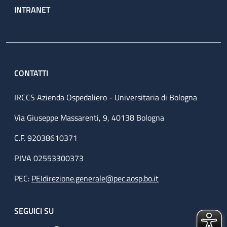
INTRANET
CONTATTI
IRCCS Azienda Ospedaliero - Universitaria di Bologna
Via Giuseppe Massarenti, 9, 40138 Bologna
C.F. 92038610371
P.IVA 02553300373
PEC:
PEIdirezione.generale@pec.aosp.bo.it
SEGUICI SU