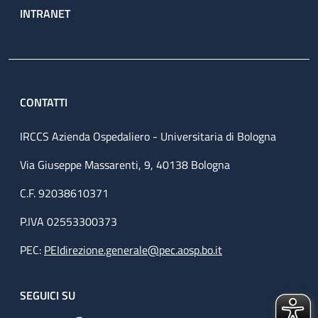
INTRANET
CONTATTI
IRCCS Azienda Ospedaliero - Universitaria di Bologna
Via Giuseppe Massarenti, 9, 40138 Bologna
C.F. 92038610371
P.IVA 02553300373
PEC:
PEIdirezione.generale@pec.aosp.bo.it
SEGUICI SU