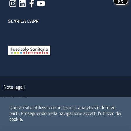
SCARICA L'APP
Useful links section
Small prints
Note legali
Cookies Policy
Questo sito utilizza cookie tecnici, analytics e di terze
Policy privacy e protezione del dato personale
parti.
Proseguendo nella navigazione accetti l'utilizzo dei
cookie.
Albo pretorio on-line