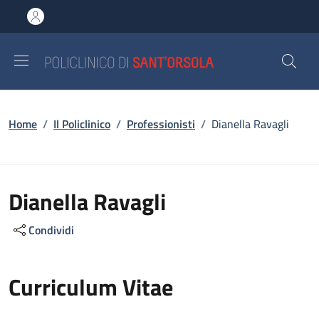
Salta al contenuto principale
Skip to footer content
Briciole di pane
Home
/
Il Policlinico
/
Professionisti
/
Dianella Ravagli
Dianella Ravagli
Condividi
Curriculum Vitae