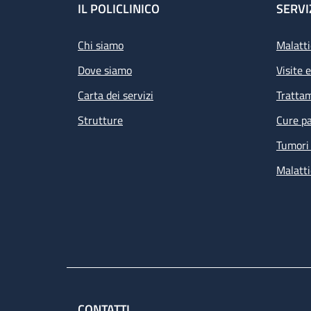
Footer
IL POLICLINICO
SERVI
Chi siamo
Malatti
Dove siamo
Visite 
Carta dei servizi
Tratta
Strutture
Cure pa
Tumori 
Malatti
CONTATTI