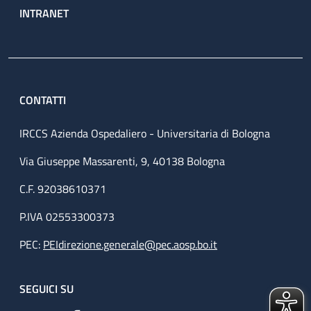
INTRANET
CONTATTI
IRCCS Azienda Ospedaliero - Universitaria di Bologna
Via Giuseppe Massarenti, 9, 40138 Bologna
C.F. 92038610371
P.IVA 02553300373
PEC:
PEIdirezione.generale@pec.aosp.bo.it
SEGUICI SU