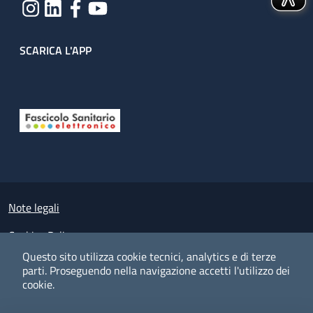
SCARICA L'APP
Useful links section
Small prints
Note legali
Cookies Policy
Questo sito utilizza cookie tecnici, analytics e di terze
Policy privacy e protezione del dato personale
parti.
Proseguendo nella navigazione accetti l'utilizzo dei
cookie.
Albo pretorio on-line