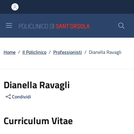
Salta al contenuto principale
Skip to footer content
Briciole di pane
Home
/
Il Policlinico
/
Professionisti
/
Dianella Ravagli
Dianella Ravagli
Condividi
Curriculum Vitae