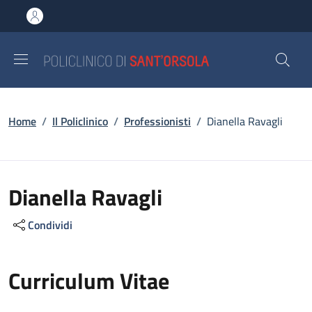
Salta al contenuto principale
Skip to footer content
Briciole di pane
Home
/
Il Policlinico
/
Professionisti
/
Dianella Ravagli
Dianella Ravagli
Condividi
Curriculum Vitae