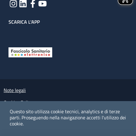
SCARICA L'APP
Useful links section
Small prints
Note legali
Cookies Policy
Questo sito utilizza cookie tecnici, analytics e di terze
Policy privacy e protezione del dato personale
parti.
Proseguendo nella navigazione accetti l'utilizzo dei
cookie.
Albo pretorio on-line