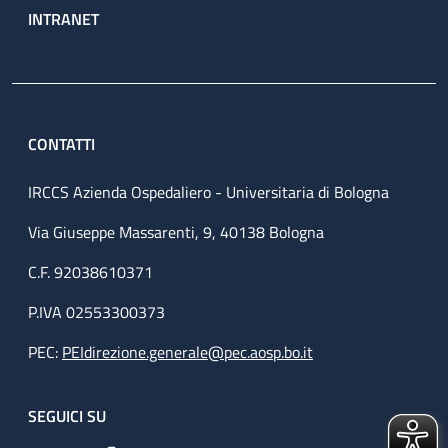
INTRANET
CONTATTI
IRCCS Azienda Ospedaliero - Universitaria di Bologna
Via Giuseppe Massarenti, 9, 40138 Bologna
C.F. 92038610371
P.IVA 02553300373
PEC:
PEIdirezione.generale@pec.aosp.bo.it
SEGUICI SU