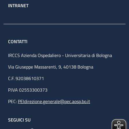
INTRANET
CONTATTI
IRCCS Azienda Ospedaliero - Universitaria di Bologna
Via Giuseppe Massarenti, 9, 40138 Bologna
C.F. 92038610371
P.IVA 02553300373
PEC:
PEIdirezione.generale@pec.aosp.bo.it
SEGUICI SU