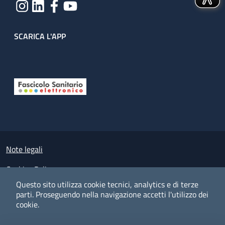
SCARICA L'APP
Useful links section
Small prints
Note legali
Cookies Policy
Questo sito utilizza cookie tecnici, analytics e di terze
Policy privacy e protezione del dato personale
parti.
Proseguendo nella navigazione accetti l'utilizzo dei
cookie.
Albo pretorio on-line