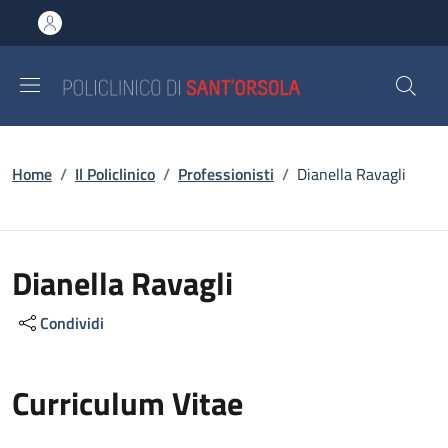
Salta al contenuto principale
Skip to footer content
Briciole di pane
Home
/
Il Policlinico
/
Professionisti
/
Dianella Ravagli
Dianella Ravagli
Condividi
Curriculum Vitae