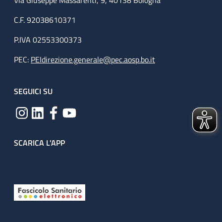
Via Giuseppe Massarenti, 9, 40138 Bologna
C.F. 92038610371
P.IVA 02553300373
PEC:
PEIdirezione.generale@pec.aosp.bo.it
SEGUICI SU
SCARICA L'APP