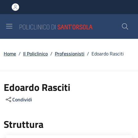
Salta al contenuto principale
Skip to footer content
Briciole di pane
Home
/
Il Policlinico
/
Professionisti
/
Edoardo Rasciti
Edoardo Rasciti
Condividi
Struttura