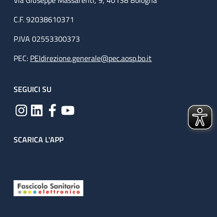
Via Giuseppe Massarenti, 9, 40138 Bologna
C.F. 92038610371
P.IVA 02553300373
PEC:
PEIdirezione.generale@pec.aosp.bo.it
SEGUICI SU
SCARICA L'APP