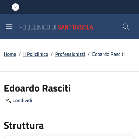
Salta al contenuto principale
Skip to footer content
Briciole di pane
Home
/
Il Policlinico
/
Professionisti
/
Edoardo Rasciti
Edoardo Rasciti
Condividi
Struttura