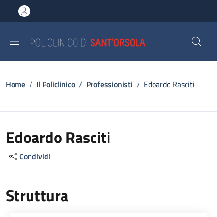
Salta al contenuto principale
Skip to footer content
Briciole di pane
Home
/
Il Policlinico
/
Professionisti
/
Edoardo Rasciti
Edoardo Rasciti
Condividi
Struttura