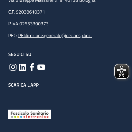
Via Giuseppe Massarenti, 9, 40138 Bologna
C.F. 92038610371
P.IVA 02553300373
PEC:
PEIdirezione.generale@pec.aosp.bo.it
SEGUICI SU
SCARICA L'APP