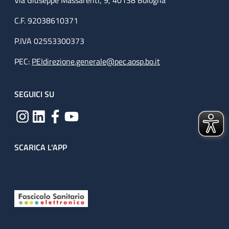
Via Giuseppe Massarenti, 9, 40138 Bologna
C.F. 92038610371
P.IVA 02553300373
PEC:
PEIdirezione.generale@pec.aosp.bo.it
SEGUICI SU
SCARICA L'APP