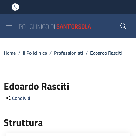
Salta al contenuto principale
Skip to footer content
Briciole di pane
Home
/
Il Policlinico
/
Professionisti
/
Edoardo Rasciti
Edoardo Rasciti
Condividi
Struttura