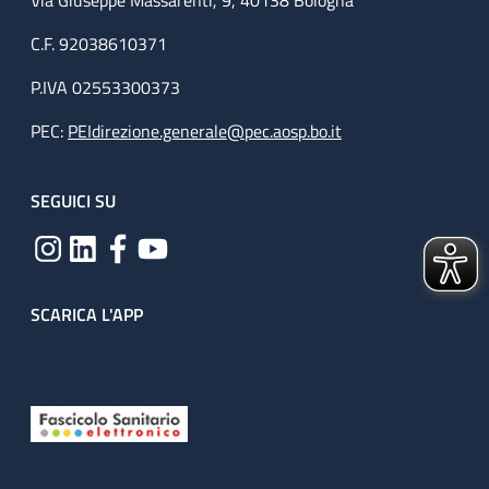
Via Giuseppe Massarenti, 9, 40138 Bologna
C.F. 92038610371
P.IVA 02553300373
PEC:
PEIdirezione.generale@pec.aosp.bo.it
SEGUICI SU
SCARICA L'APP