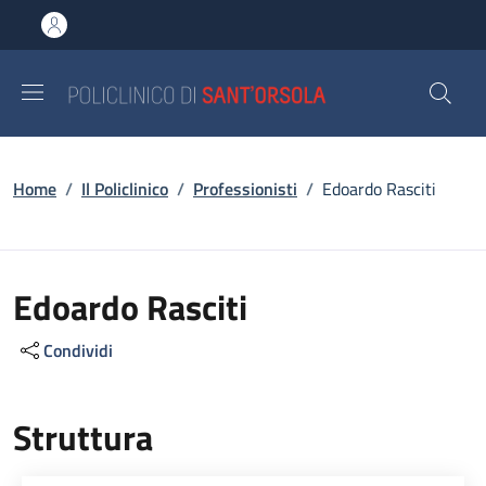
Salta al contenuto principale
Skip to footer content
Briciole di pane
Home
/
Il Policlinico
/
Professionisti
/
Edoardo Rasciti
Edoardo Rasciti
Condividi
Struttura