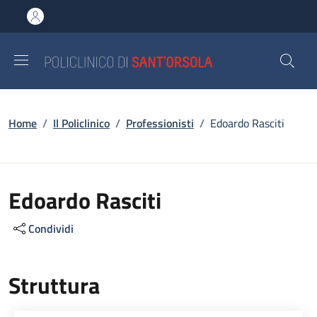
Salta al contenuto principale
Skip to footer content
Briciole di pane
Home
/
Il Policlinico
/
Professionisti
/
Edoardo Rasciti
Edoardo Rasciti
Condividi
Struttura