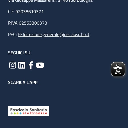
Via Giuseppe Massarenti, 9, 40138 Bologna
C.F. 92038610371
P.IVA 02553300373
PEC:
PEIdirezione.generale@pec.aosp.bo.it
SEGUICI SU
SCARICA L'APP