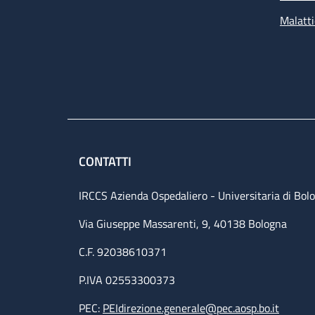
Malatti
CONTATTI
IRCCS Azienda Ospedaliero - Universitaria di Bol
Via Giuseppe Massarenti, 9, 40138 Bologna
C.F. 92038610371
P.IVA 02553300373
PEC:
PEIdirezione.generale@pec.aosp.bo.it