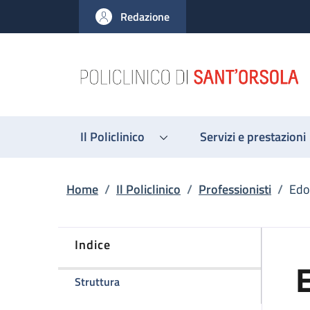
Salta al contenuto principale
Skip to footer content
Redazione
Il Policlinico
Servizi e prestazioni
Briciole di pane
Home
/
Il Policlinico
/
Professionisti
/
Edo
Indice
E
della pagina Edoardo Rasciti
Struttura