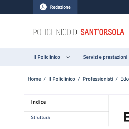
Salta al contenuto principale
Skip to footer content
Redazione
Il Policlinico
Servizi e prestazioni
Briciole di pane
Home
/
Il Policlinico
/
Professionisti
/
Edo
Indice
E
della pagina Edoardo Rasciti
Struttura