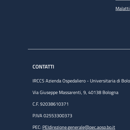
Malatti
CONTATTI
IRCCS Azienda Ospedaliero - Universitaria di Bol
Via Giuseppe Massarenti, 9, 40138 Bologna
C.F. 92038610371
P.IVA 02553300373
PEC:
PEIdirezione.generale@pec.aosp.bo.it