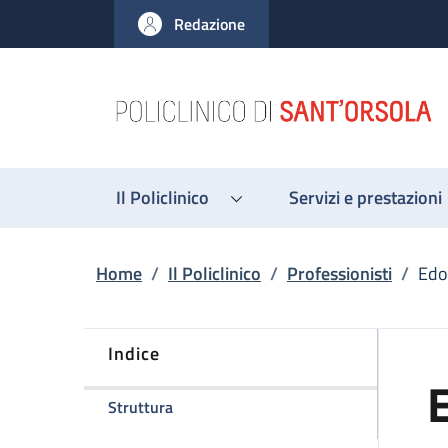
Salta al contenuto principale
Skip to footer content
Redazione
Il Policlinico
Servizi e prestazioni
Briciole di pane
Home
/
Il Policlinico
/
Professionisti
/
Edo
Indice
E
della pagina Edoardo Rasciti
Struttura