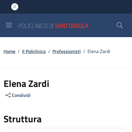
Salta al contenuto principale
Skip to footer content
Briciole di pane
Home
/
Il Policlinico
/
Professionisti
/
Elena Zardi
Elena Zardi
Condividi
Struttura