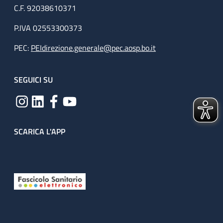
C.F. 92038610371
P.IVA 02553300373
PEC:
PEIdirezione.generale@pec.aosp.bo.it
SEGUICI SU
SCARICA L'APP