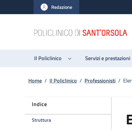
Salta al contenuto principale
Skip to footer content
Redazione
Il Policlinico
Servizi e prestazioni
Briciole di pane
Home
/
Il Policlinico
/
Professionisti
/
Ele
Indice
E
della pagina Elena Zardi
Struttura