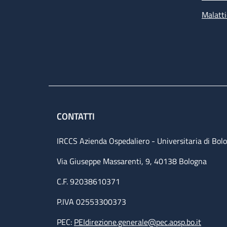
Malatti
CONTATTI
IRCCS Azienda Ospedaliero - Universitaria di Bol
Via Giuseppe Massarenti, 9, 40138 Bologna
C.F. 92038610371
P.IVA 02553300373
PEC:
PEIdirezione.generale@pec.aosp.bo.it