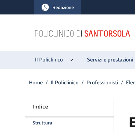
Salta al contenuto principale
Skip to footer content
Redazione
Il Policlinico
Servizi e prestazioni
Briciole di pane
Home
/
Il Policlinico
/
Professionisti
/
Ele
Indice
E
della pagina Elena Zardi
Struttura