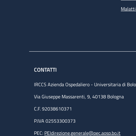
Malatti
CONTATTI
IRCCS Azienda Ospedaliero - Universitaria di Bol
Via Giuseppe Massarenti, 9, 40138 Bologna
C.F. 92038610371
P.IVA 02553300373
PEC:
PEIdirezione.generale@pec.aosp.bo.it