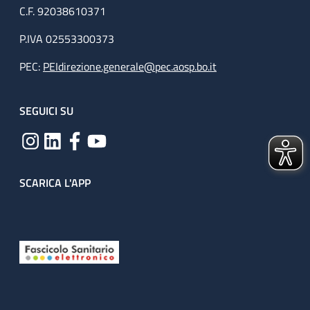
C.F. 92038610371
P.IVA 02553300373
PEC:
PEIdirezione.generale@pec.aosp.bo.it
SEGUICI SU
SCARICA L'APP