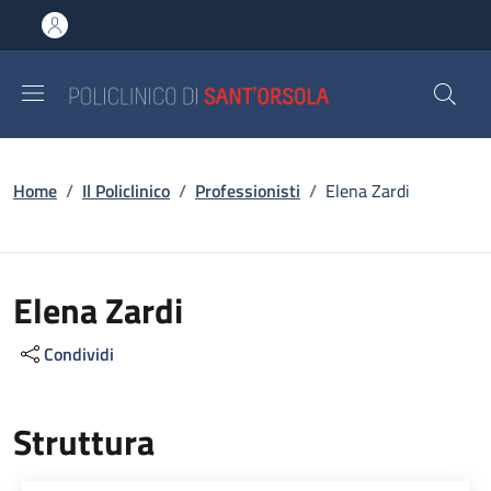
Salta al contenuto principale
Skip to footer content
Briciole di pane
Home
/
Il Policlinico
/
Professionisti
/
Elena Zardi
Elena Zardi
Condividi
Struttura