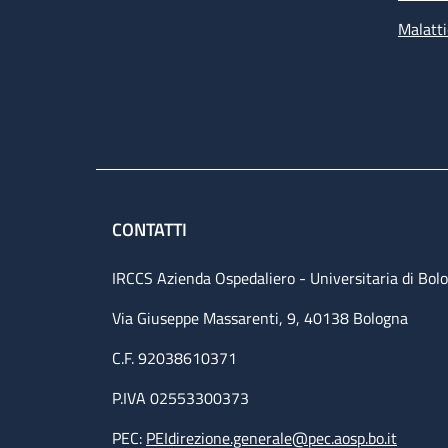
Malatti
CONTATTI
IRCCS Azienda Ospedaliero - Universitaria di Bol
Via Giuseppe Massarenti, 9, 40138 Bologna
C.F. 92038610371
P.IVA 02553300373
PEC:
PEIdirezione.generale@pec.aosp.bo.it