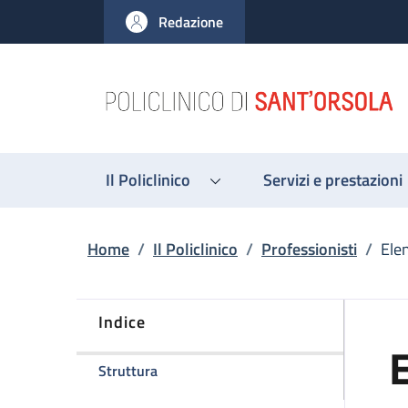
Salta al contenuto principale
Skip to footer content
Redazione
Il Policlinico
Servizi e prestazioni
Briciole di pane
Home
/
Il Policlinico
/
Professionisti
/
Ele
Indice
E
della pagina Elena Zardi
Struttura