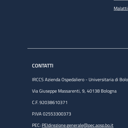
Malatti
CONTATTI
IRCCS Azienda Ospedaliero - Universitaria di Bol
Via Giuseppe Massarenti, 9, 40138 Bologna
C.F. 92038610371
P.IVA 02553300373
PEC:
PEIdirezione.generale@pec.aosp.bo.it