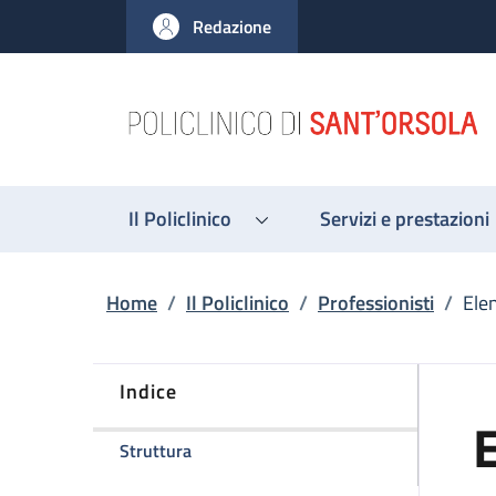
Salta al contenuto principale
Skip to footer content
Redazione
Il Policlinico
Servizi e prestazioni
Briciole di pane
Home
/
Il Policlinico
/
Professionisti
/
Ele
Indice
E
della pagina Elena Zardi
Struttura