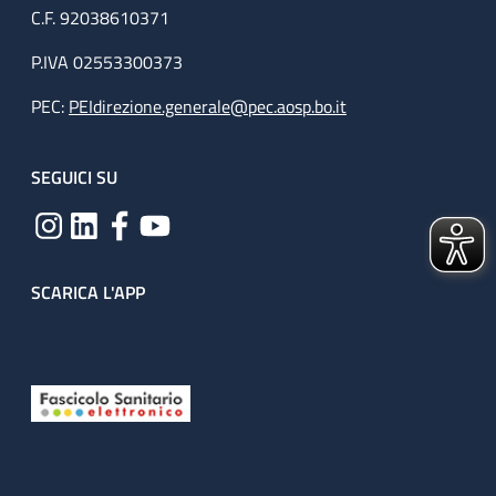
C.F. 92038610371
P.IVA 02553300373
PEC:
PEIdirezione.generale@pec.aosp.bo.it
SEGUICI SU
SCARICA L'APP