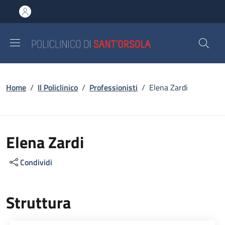
Salta al contenuto principale
Skip to footer content
Briciole di pane
Home
/
Il Policlinico
/
Professionisti
/
Elena Zardi
Elena Zardi
Condividi
Struttura