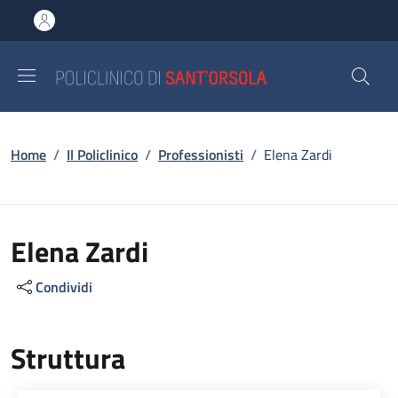
Salta al contenuto principale
Skip to footer content
Briciole di pane
Home
/
Il Policlinico
/
Professionisti
/
Elena Zardi
Elena Zardi
Condividi
Struttura