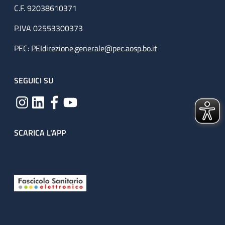
C.F. 92038610371
P.IVA 02553300373
PEC:
PEIdirezione.generale@pec.aosp.bo.it
SEGUICI SU
SCARICA L'APP