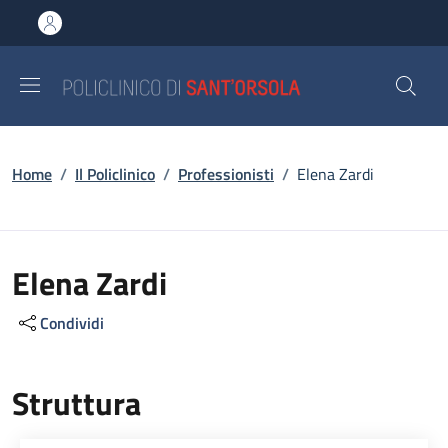
Salta al contenuto principale
Skip to footer content
Briciole di pane
Home
/
Il Policlinico
/
Professionisti
/
Elena Zardi
Elena Zardi
Condividi
Struttura