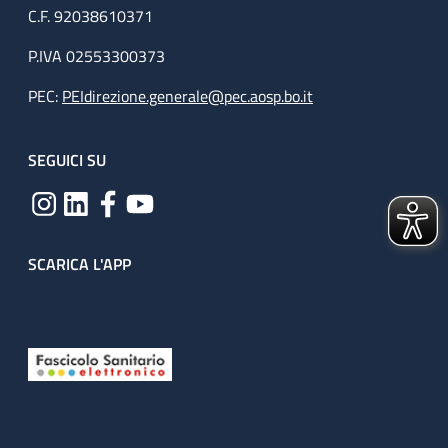
C.F. 92038610371
P.IVA 02553300373
PEC:
PEIdirezione.generale@pec.aosp.bo.it
SEGUICI SU
SCARICA L'APP